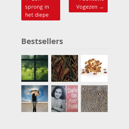
n
n
sprong in
Vogezen
→
het diepe
Bestsellers