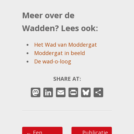
Meer over de
Wadden? Lees ook:
Het Wad van Moddergat
Moddergat in beeld
De wad-o-loog
SHARE AT:
M
Li
E
Pr
Bl
D
as
n
m
in
u
el
to
k
ai
t
e
e
d
e
l
sk
n
Post navigation
o
dI
y
←
Een
Publicatie