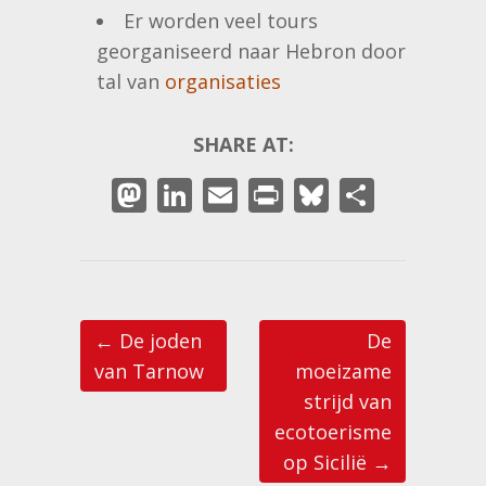
Er worden veel tours
georganiseerd naar Hebron door
tal van
organisaties
SHARE AT:
M
Li
E
Pr
Bl
D
as
n
m
in
u
el
to
k
ai
t
e
e
d
e
l
sk
n
Post navigation
o
dI
y
←
De joden
De
n
n
van Tarnow
moeizame
strijd van
ecotoerisme
op Sicilië
→