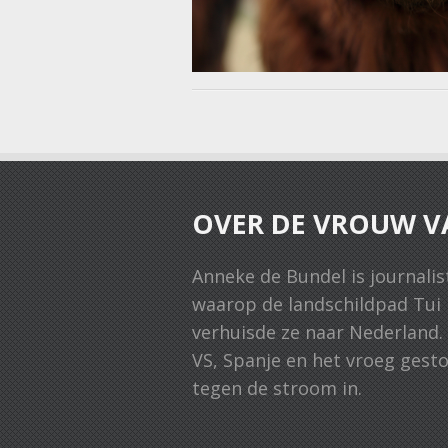
Post navigati
OVER DE VROUW V
Anneke de Bundel is journalist
waarop de landschildpad Tui Ma
verhuisde ze naar Nederland.
VS, Spanje en het vroeg gesto
tegen de stroom in.