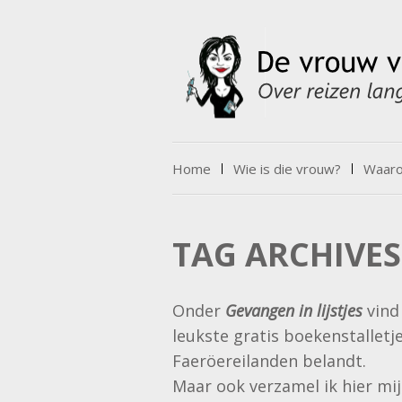
Skip to content
Home
Wie is die vrouw?
Waarov
Menu
TAG ARCHIVES
Onder
Gevangen in lijstjes
vind 
leukste gratis boekenstalletj
Faeröereilanden belandt.
Maar ook verzamel ik hier mij