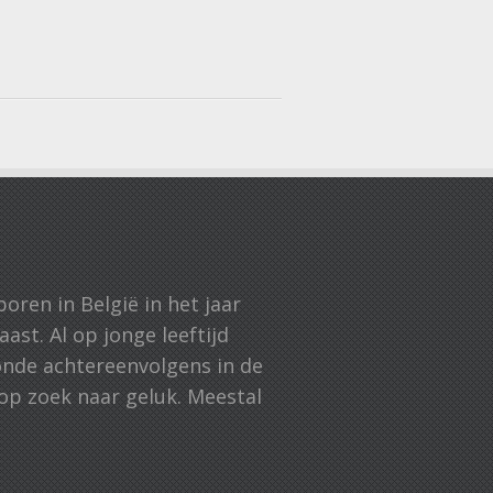
boren in België in het jaar
ast. Al op jonge leeftijd
onde achtereenvolgens in de
 op zoek naar geluk. Meestal