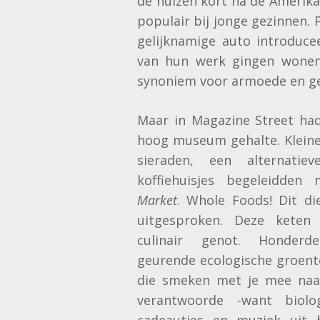
de huizen kort na de Amerik
populair bij jonge gezinnen. 
gelijknamige auto introduc
van hun werk gingen wonen
synoniem voor armoede en g
Maar in Magazine Street ha
hoog museum gehalte. Kleine
sieraden, een alternatie
koffiehuisjes begeleidde
Market
. Whole Foods! Dit di
uitgesproken. Deze kete
culinair genot. Honderd
geurende ecologische groent
die smeken met je mee naa
verantwoorde -want biolo
cadeautjes en muziek uit 