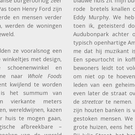
aanse burgeroorlog zeer
blauwe huis zit mijn bu
Pas toen Henry Ford zijn
rode bretels knallen op
eerde en mensen verder
Eddy Murphy. We heb
, werden de woningen
toen ik, geteisterd do
eweld.
Audubonpark achter o
typisch openhartige Am
dden ze vooralsnog een
me dat hij muzikant i
 winkeltjes met design,
Een speurtocht in kof
ve schoenenwinkel en
bewoners leidt tot vo
n me naar
Whole Foods
om niet op te hoeven 
ent kwijlend te worden
leden van een geheim
n is het summum van
even later de straat o
en vierkante meters
de
streetcar
te nemen. 
en, wereldwijnen, kazen
zijn houten banken is v
r huis te mogen gaan,
gestoken mensen. We 
gische afbreekbare –
grote huizen, eens het 
hoeken van de wereld