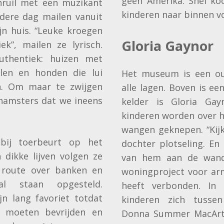
geen Amerika. Snel koo
nruil met een muzikant
kinderen naar binnen vo
edere dag mailen vanuit
n huis. “Leuke kroegen
Gloria Gaynor
ek”, mailen ze lyrisch.
uthentiek: huizen met
len en honden die lui
Het museum is een ou
n. Om maar te zwijgen
alle lagen. Boven is ee
e hamsters dat we ineens
kelder is Gloria Ga
kinderen worden over h
wangen geknepen. “Kijk
bij toerbeurt op het
dochter plotseling. En
 dikke lijven volgen ze
van hem aan de wand
 route over banken en
woningproject voor ar
al staan opgesteld.
heeft verbonden. In 
n lang favoriet totdat
kinderen zich tussen
 moeten bevrijden en
Donna Summer MacArthu