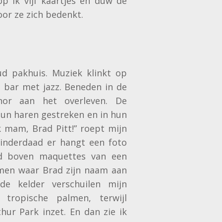
p ik vijf kaartjes en duw de
or ze zich bedenkt.
d pakhuis. Muziek klinkt op
n bar met jazz. Beneden in de
ynor aan het overleven. De
un haren gestreken en in hun
 mam, Brad Pitt!” roept mijn
 inderdaad er hangt een foto
 boven maquettes van een
men waar Brad zijn naam aan
de kelder verschuilen mijn
 tropische palmen, terwijl
r Park inzet. En dan zie ik