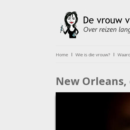
Skip to content
Home
Wie is die vrouw?
Waarov
Menu
New Orleans, 