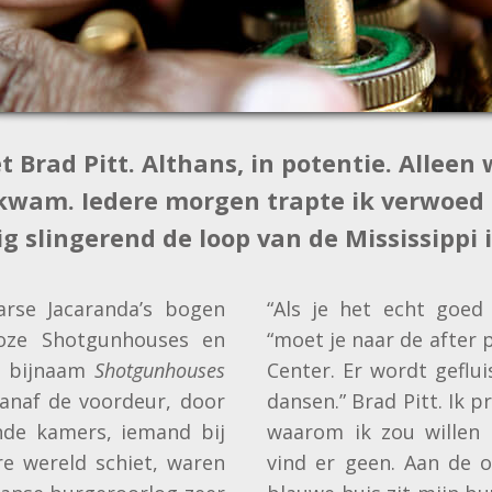
Brad Pitt. Althans, in potentie. Alleen w
 kwam. Iedere morgen trapte ik verwoed 
ig slingerend de loop van de Mississippi 
arse Jacaranda’s bogen
“Als je het echt goed
oze Shotgunhouses en
“moet je naar de after 
de bijnaam
Shotgunhouses
Center. Er wordt geflu
vanaf de voordeur, door
dansen.” Brad Pitt. Ik 
nde kamers, iemand bij
waarom ik zou willen
e wereld schiet, waren
vind er geen. Aan de o