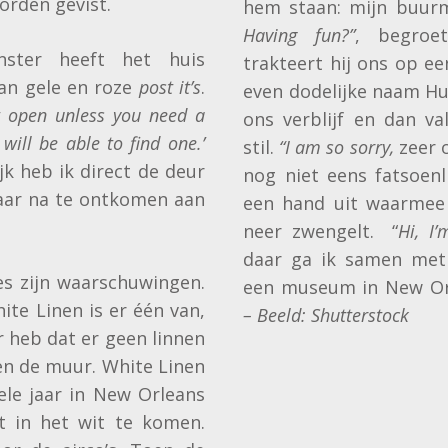
orden gevist.
hem staan: mijn buur
Having fun?”
, begroet
nster heeft het huis
trakteert hij ons op ee
van gele en roze
post it’s
.
even dodelijke naam Hu
 open unless you need a
ons verblijf en dan va
will be able to find one.’
stil.
“I am so sorry,
zeer 
jk heb ik direct de deur
nog niet eens fatsoenli
ar na te ontkomen aan
een hand uit waarmee 
neer zwengelt. “
Hi, I
daar ga ik samen met
jes zijn waarschuwingen.
een museum in New Or
ite Linen is er één van,
– Beeld: Shutterstock
r heb dat er geen linnen
gen de muur. White Linen
ele jaar in New Orleans
 in het wit te komen.