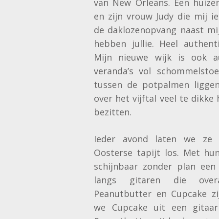
van New Orleans. Een huize
en zijn vrouw Judy die mij i
de daklozenopvang naast mij
hebben jullie. Heel authenti
Mijn nieuwe wijk is ook a
veranda’s vol schommelstoe
tussen de potpalmen ligge
over het vijftal veel te dikk
bezitten.
Ieder avond laten we ze 
Oosterse tapijt los. Met hun
schijnbaar zonder plan een
langs gitaren die over
Peanutbutter en Cupcake zij
we Cupcake uit een gitaar