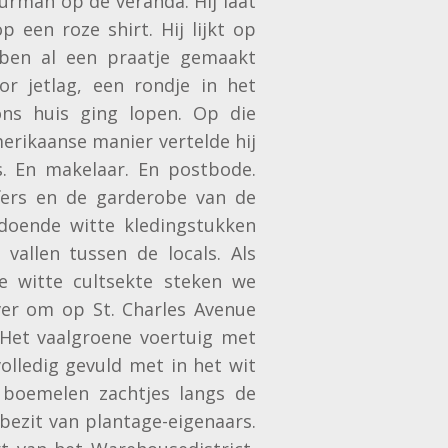
urman op de veranda. Hij laat
 een roze shirt. Hij lijkt op
ben al een praatje gemaakt
or jetlag, een rondje in het
ns huis ging lopen. Op die
erikaanse manier vertelde hij
s. En makelaar. En postbode.
fers en de garderobe van de
ldoende witte kledingstukken
vallen tussen de locals. Als
e witte cultsekte steken we
ver om op St. Charles Avenue
Het vaalgroene voertuig met
olledig gevuld met in het wit
boemelen zachtjes langs de
bezit van plantage-eigenaars.