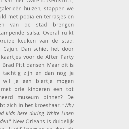
art van het Warehousedistrict,
alerieën huizen, stappen we
vuld met podia en terrasjes en
ten van de stad brengen
ampende salsa. Overal ruikt
kruide keuken van de stad:
, Cajun. Dan schiet het door
kaartjes voor de After Party
 Brad Pitt dansen. Maar dit is
 tachtig zijn en dan nog je
en wil je een biertje mogen
 met drie kinderen een tot
rmeerd museum binnen? De
bt zich in het kroeshaar. “
Why
ad kids here during White Linen
dden
.” New Orleans is duidelijk