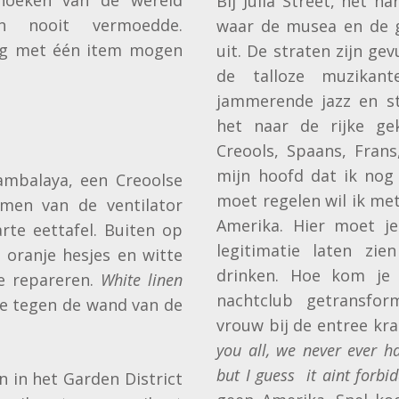
Bij Julia Street, het h
n nooit vermoedde.
waar de musea en de g
ag met één item mogen
uit. De straten zijn ge
de talloze muzikan
jammerende jazz en st
het naar de rijke ge
Creools, Spaans, Frans
mijn hoofd dat ik nog 
Jambalaya, een Creoolse
moet regelen wil ik met
rmen van de ventilator
Amerika. Hier moet je
te eettafel. Buiten op
legitimatie laten zi
oranje hesjes en witte
drinken. Hoe kom je
e repareren.
White linen
nachtclub getransfo
e tegen de wand van de
vrouw bij de entree kra
you all, we never ever h
but I guess it aint forbi
in het Garden District