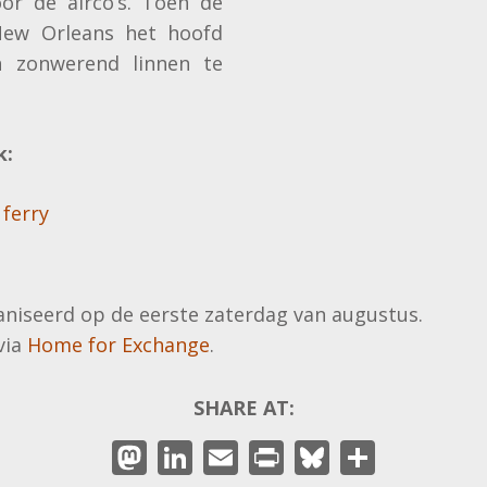
oor de airco’s. Toen de
New Orleans het hoofd
 zonwerend linnen te
k:
ferry
aniseerd op de eerste zaterdag van augustus.
via
Home for Exchange
.
SHARE AT:
M
Li
E
Pr
Bl
D