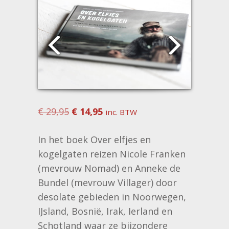
Oorspronkelijke
Huidige
€
29,95
€
14,95
inc. BTW
prijs
prijs
In het boek Over elfjes en
was:
is:
kogelgaten reizen Nicole Franken
€ 29,95.
€ 14,95.
(mevrouw Nomad) en Anneke de
Bundel (mevrouw Villager) door
desolate gebieden in Noorwegen,
IJsland, Bosnië, Irak, Ierland en
Schotland waar ze bijzondere