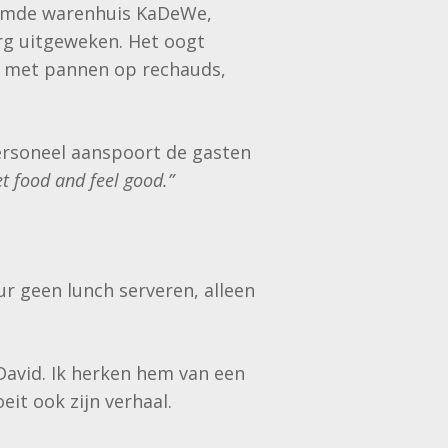
roemde warenhuis KaDeWe,
rg uitgeweken. Het oogt
d met pannen op rechauds,
personeel aanspoort de gasten
t food and feel good.”
ur geen lunch serveren, alleen
 David. Ik herken hem van een
eit ook zijn verhaal.