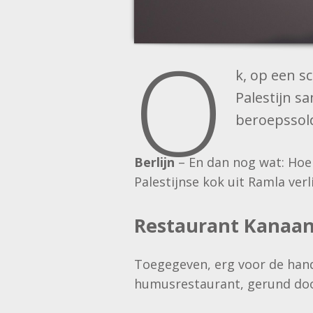
O
k, op een s
Palestijn s
beroepssold
Berlijn
– En dan nog wat: Hoe 
Palestijnse kok uit Ramla ve
Restaurant Kanaa
Toegegeven, erg voor de hand 
humusrestaurant, gerund doo