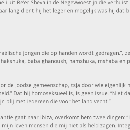
aëli uit Be’er Sheva in de Negevwoestijn die verhuist 
jaar lang dient hij het leger en mogelijk was hij dat b
.
sraëlische jongen die op handen wordt gedragen.”, zegt
hakshuka, baba ghanoush, hamshuka, mshaba en pit
r de joodse gemeenschap, tsja door wie eigenlijk nie
 held.” Dat hij homoseksueel is, is geen issue. “Niet d
jn blij met iedereen die voor het land vecht.”
vakantie gaat naar Ibiza, overkomt hem twee dingen: “I
mijn leven mensen die mij niet als held zagen. Inte