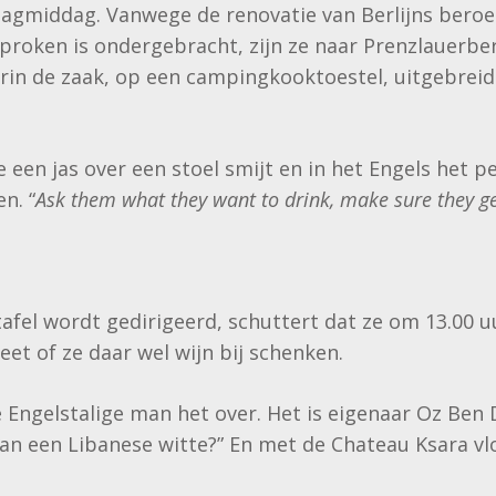
erdagmiddag. Vanwege de renovatie van Berlijns be
proken is ondergebracht, zijn ze naar Prenzlauerbe
rin de zaak, op een campingkooktoestel, uitgebrei
.
 een jas over een stoel smijt en in het Engels het 
n. “
Ask them what they want to drink, make sure they ge
tafel wordt gedirigeerd, schuttert dat ze om 13.00 u
eet of ze daar wel wijn bij schenken.
de Engelstalige man het over. Het is eigenaar Oz Ben
van een Libanese witte?” En met de Chateau Ksara vlo