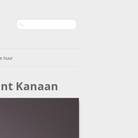
Search
e huur
ant Kanaan