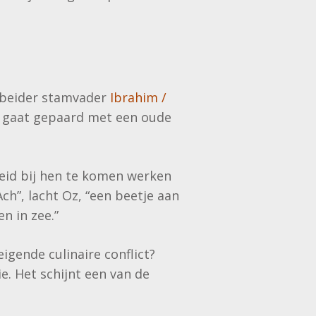
n beider stamvader
Ibrahim /
en gaat gepaard met een oude
heid bij hen te komen werken
h”, lacht Oz, “een beetje aan
n in zee.”
igende culinaire conflict?
e. Het schijnt een van de