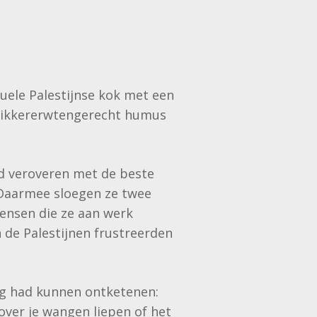
uele Palestijnse kok met een
 kikkererwtengerecht humus
ad veroveren met de beste
 Daarmee sloegen ze twee
mensen die ze aan werk
n de Palestijnen frustreerden
og had kunnen ontketenen:
ver je wangen liepen of het