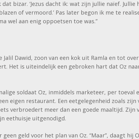
dat bizar. ‘Jezus dacht ik: wat zijn jullie naïef. Jull
lazen of vermoord.’ Pas later begon ik me te reali
rma wel aan enig oppoetsen toe was.”
die Jalil Dawid, zoon van een kok uit Ramla en tot over
ert. Het is uiteindelijk een gebroken hart dat Oz na
malige soldaat Oz, inmiddels marketeer, per toeval
 een eigen restaurant. Een eetgelegenheid zoals zijn
iets verbroedert meer dan een goede maaltijd. Zijn 
jn eethuisje uitgenodigd.
geen geld voor het plan van Oz. “Maar”, daagt hij Oz u