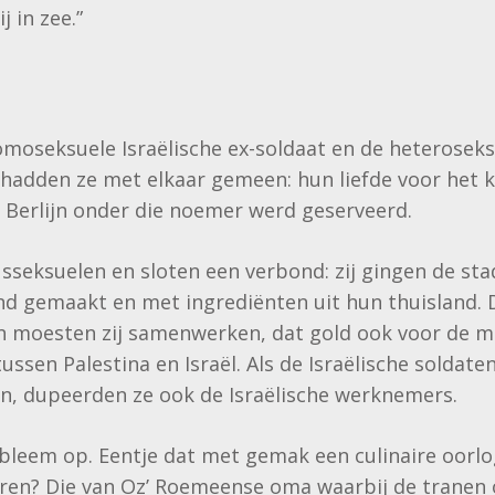
j in zee.”
omoseksuele Israëlische ex-soldaat en de heteroseks
 hadden ze met elkaar gemeen: hun liefde voor het
n Berlijn onder die noemer werd geserveerd.
seksuelen en sloten een verbond: zij gingen de st
nd gemaakt en met ingrediënten uit hun thuisland.
leen moesten zij samenwerken, dat gold ook voor de 
ussen Palestina en Israël. Als de Israëlische soldate
en, dupeerden ze ook de Israëlische werknemers.
bleem op. Eentje dat met gemak een culinaire oorl
en? Die van Oz’ Roemeense oma waarbij de tranen o